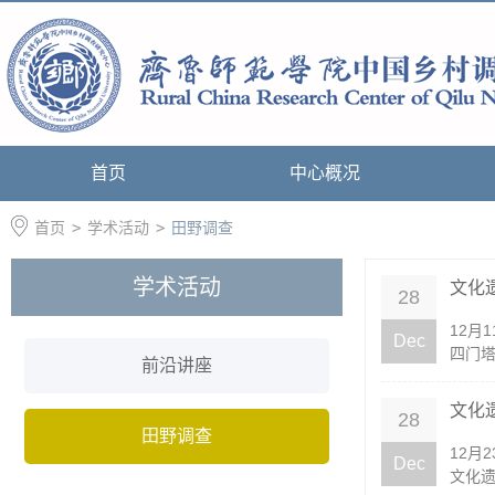
首页
中心概况
首页
>
学术活动
>
田野调查
学术活动
文化
28
12月
Dec
四门塔
前沿讲座
文化
28
田野调查
12月
Dec
文化遗